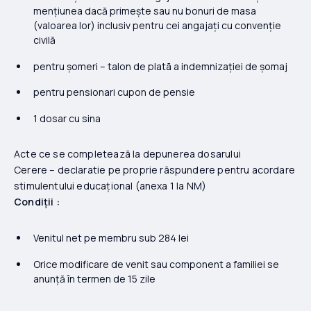
mențiunea dacă primește sau nu bonuri de masa
(valoarea lor) inclusiv pentru cei angajați cu convenție
civilă
pentru șomeri – talon de platã a indemnizației de șomaj
pentru pensionari cupon de pensie
1 dosar cu sina
Acte ce se completeazã la depunerea dosarului
Cerere – declaratie pe proprie rãspundere pentru acordare
stimulentului educațional (anexa 1 la NM)
Condiții :
Venitul net pe membru sub 284 lei
Orice modificare de venit sau component a familiei se
anunță în termen de 15 zile