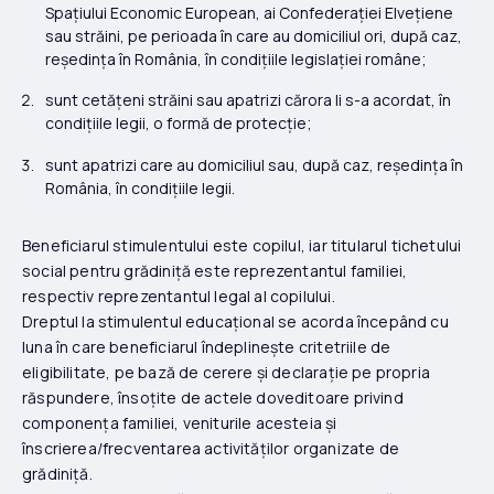
Spațiului Economic European, ai Confederației Elvețiene
sau străini, pe perioada în care au domiciliul ori, după caz,
reședința în România, în condițiile legislației române;
sunt cetățeni străini sau apatrizi cărora li s-a acordat, în
condițiile legii, o formă de protecție;
sunt apatrizi care au domiciliul sau, după caz, reședința în
România, în condițiile legii.
Beneficiarul stimulentului este copilul, iar titularul tichetului
social pentru grădiniță este reprezentantul familiei,
respectiv reprezentantul legal al copilului.
Dreptul la stimulentul educațional se acorda începând cu
luna în care beneficiarul îndeplinește critetriile de
eligibilitate, pe bază de cerere și declarație pe propria
răspundere, însoțite de actele doveditoare privind
componența familiei, veniturile acesteia și
înscrierea/frecventarea activităților organizate de
grădiniță.