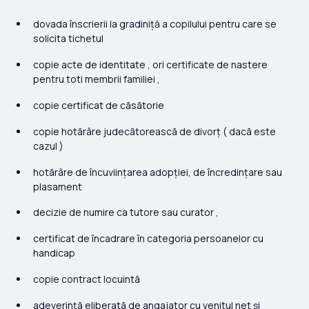
dovada înscrierii la gradiniță a copilului pentru care se
solicita tichetul
copie acte de identitate , ori certificate de nastere
pentru toti membrii familiei ,
copie certificat de cãsãtorie
copie hotãrâre judecãtoreascã de divorț ( dacã este
cazul )
hotãrâre de încuviințarea adopției, de încredințare sau
plasament
decizie de numire ca tutore sau curator ,
certificat de încadrare în categoria persoanelor cu
handicap
copie contract locuintã
adeverințã eliberatã de angajator cu venitul net și