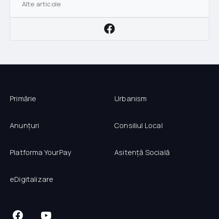
Alte articole
Primărie
Urbanism
Anunțuri
Consiliul Local
Platforma YourPay
Asitență Socială
eDigitalizare