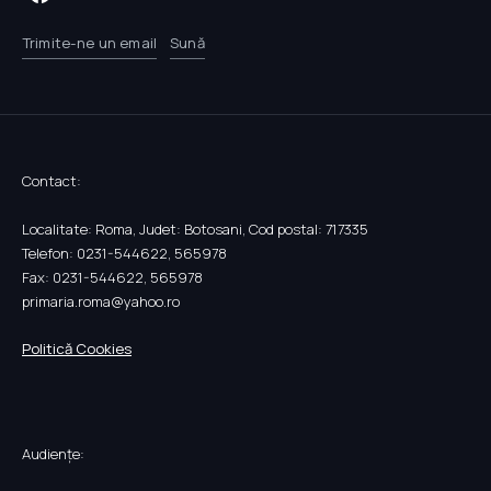
Trimite-ne un email
Sună
Contact:
Localitate: Roma, Judet: Botosani, Cod postal: 717335
Telefon: 0231-544622, 565978
Fax: 0231-544622, 565978
primaria.roma@yahoo.ro
Politică Cookies
Audiențe: