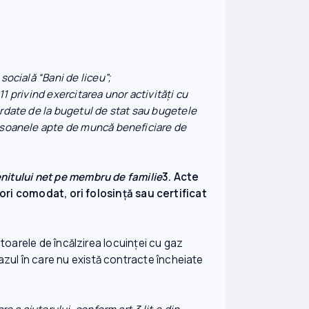
ie socială “Bani de liceu”;
11 privind exercitarea unor activităţi cu
ordate de la bugetul de stat sau bugetele
persoanele apte de muncă beneficiare de
 venitului net pe membru de familie
3. Acte
ori comodat, ori folosinţă sau certificat
toarele de încălzirea locuinţei cu gaz
cazul în care nu există contracte încheiate