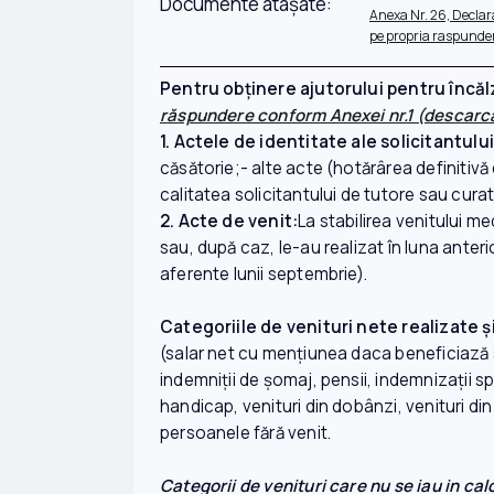
Documente atașate:
Anexa Nr. 26, Declar
pe propria raspunde
Pentru obținere ajutorului pentru încăl
răspundere conform Anexei nr.1 (descar
1. Actele de identitate ale solicitantului
căsătorie;- alte acte (hotărârea definitivă d
calitatea solicitantului de tutore sau curat
2. Acte de venit:
La stabilirea venitului m
sau, după caz, le-au realizat în luna anter
aferente lunii septembrie).
Categoriile de venituri nete realizate 
(salar net cu menţiunea daca beneficiază s
indemniţii de şomaj, pensii, indemnizaţii 
handicap, venituri din dobânzi, venituri din
persoanele fără venit.
Categorii de venituri care nu se iau in c