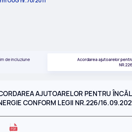
form OUG nr.70/2011
nim de incluziune
Acordarea ajutoarelor pentru 
NR.226
ORDAREA AJUTOARELOR PENTRU ÎNCĂLZI
ERGIE CONFORM LEGII NR.226/16.09.202