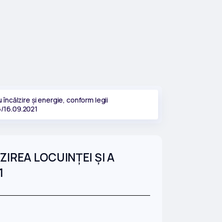
încălzire și energie, conform legii
/16.09.2021
REA LOCUINŢEI ȘI A
1