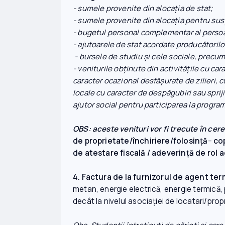
- sumele provenite din alocaţia de sta
- sumele provenite din alocaţia pentru s
- bugetul personal complementar al per
- ajutoarele de stat acordate producători
- bursele de studiu şi cele sociale, precu
- veniturile obţinute din activităţile cu car
caracter ocazional desfăşurate de zilieri, 
locale cu caracter de despăgubiri sau spri
ajutor social pentru participarea la progr
OBS: aceste venituri vor fi trecute în cerer
de proprietate/închiriere/folosință
–
cop
de atestare fiscală / adeverință de rol
4. Factura de la furnizorul de agent ter
metan, energie electrică, energie termică, p
decât la nivelul asociaţiei de locatari/prop