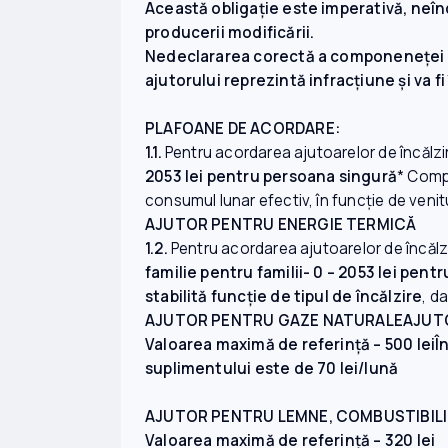
Această obligaţie este imperativă, neîn
producerii modificării.
Nedeclararea corectă a componeneţei fami
ajutorului reprezintă infracţiune şi va 
PLAFOANE DE ACORDARE:
1.1.
Pentru acordarea ajutoarelor de încălzir
2053 lei pentru persoana singură
* Comp
consumul lunar efectiv, în funcţie de veni
AJUTOR PENTRU ENERGIE TERMICĂ
1.2.
Pentru acordarea ajutoarelor de încălzi
familie pentru familii- 0 – 2053 lei pen
stabilită funcție de tipul de încălzire
, d
AJUTOR PENTRU GAZE NATURALE
AJUT
Valoarea maximă de referință – 500 leiÎn
suplimentului este de 70 lei/lună
AJUTOR PENTRU LEMNE, COMBUSTIBILI 
Valoarea maximă de referință – 320 lei