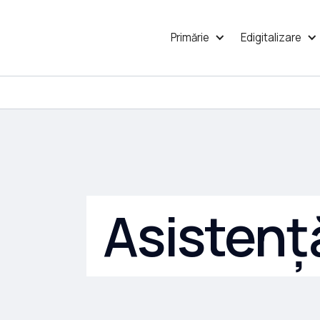
Primărie
Edigitalizare
Asistenț