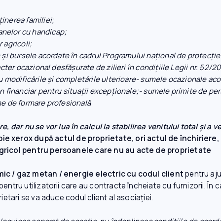
t;
usţinerea familiei;
soanelor cu handicap;
lor agricoli;
m şi bursele acordate în cadrul Programului naţional de protecţ
acter ocazional desfăşurate de zilieri în condiţiile Legii nr. 52/20
cu modificările şi completările ulterioare- sumele ocazionale ac
jin financiar pentru situații excepționale;- sumele primite de 
ame de formare profesională
e, dar nu se vor lua în calcul la stabilirea venitului total şi a
ie xerox după actul de proprietate, ori actul de închiriere, 
 agricol pentru persoanele care nu au acte de proprietate
mic / gaz metan / energie electric cu codul client
pentru aju
entru utilizatorii care au contracte încheiate cu furnizorii. În 
rietari se va aduce codul client al asociaţiei.