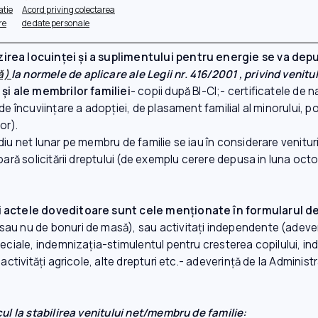
atie
Acord priving colectarea
re
de date personale
zirea locuinței și a suplimentului pentru energie se va de
că)
la normele de aplicare ale Legii nr. 416/2001 , privind venit
 şi ale membrilor familiei
- copii după BI-CI;- certificatele de n
e încuviinţare a adopţiei, de plasament familial al minorului, potr
or).
ediu net lunar pe membru de familie se iau în considerare venitur
ioară solicitării dreptului (de exemplu cerere depusa in luna oc
şi actele doveditoare sunt cele menţionate în formularul d
au nu de bonuri de masă), sau activitaţi independente (adeveri
speciale, indemnizaţia-stimulentul pentru cresterea copilului, 
 activităţi agricole, alte drepturi etc.- adeverință de la Adminis
alcul la stabilirea venitului net/membru de familie: