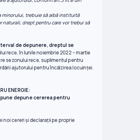
e a ajutorului, conform art.3 lit.e din
a minorului, trebuie să aibă instituită
r naturali, drept pentru care vor trebui să
interval de depunere, dreptul se
ui rece, în lunile noiembrie 2022 – martie
re sezonului rece, suplimentul pentru
rii ajutorului pentru încălzirea locuinței.
TRU ENERGIE:
 depune depune cererea pentru
 noi cereri şi declaraţii pe proprie