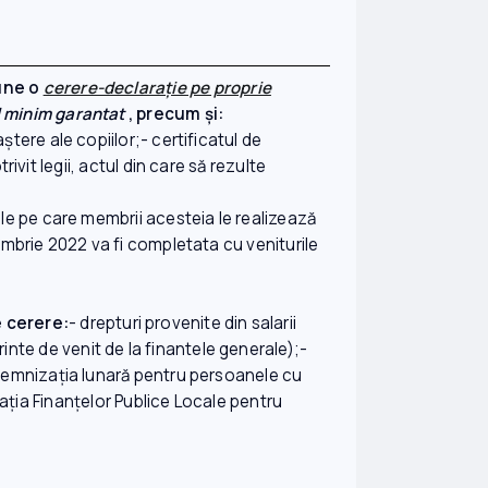
pune o
cerere-declarație pe proprie
ul minim garantat
, precum și:
aştere ale copiilor;- certificatul de
ivit legii, actul din care să rezulte
ile pe care membrii acesteia le realizează
tombrie 2022 va fi completata cu veniturile
e cerere:
- drepturi provenite din salarii
nte de venit de la finantele generale);-
indemnizaţia lunară pentru persoanele cu
trația Finanțelor Publice Locale pentru