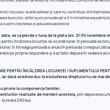
e locuiesc separat de aceştia, nu îndeplinesc condiţiile de acordar
ărinţii locuiesc la alte adrese şi care nu contribuie la întreţinere
a bunicilor, altfel sunt consideraţi a fi în întreţinerea părinţilo
ia susţin creşterea şi educarea acestora.
 data, se va pierde o luna de la plata (ex: 21-30 noiembrie 
 pentru încălzirea locuinței se acordă lunar, în perioada sezonul
 lunar, în întreaga perioadă a anului.În perioada corespunzătoa
ație pe proprie răspundere și a actelor depuse în vederea acordă
ARE PENTRU ÎNCĂLZIREA LOCUINŢEI / SUPLIMENTULUI PEN
te, iar dacă acestea duc la excluderea dreptului nu se mai
cu privire la componenţa familiei;
veniturilor realizate de membrii acesteia,
prin depunerea unei
 la sediul DAS Iaşi.