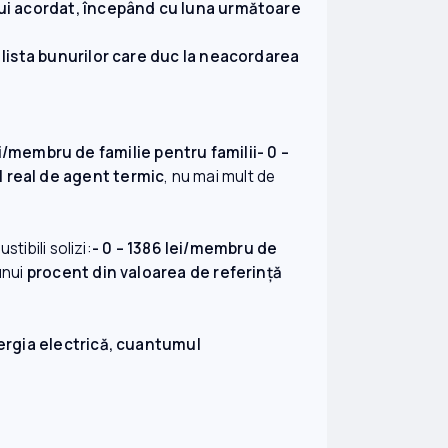
ului acordat, începând cu luna următoare
 lista bunurilor care duc la neacordarea
ei/membru de familie pentru familii- 0 –
 real de agent termic
, nu mai mult de
tibili solizi:
- 0 – 1386 lei/membru de
unui
procent din valoarea de referință
nergia electrică, cuantumul