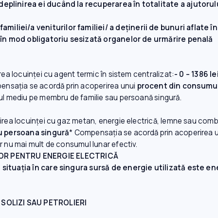
deplinirea ei ducând la recuperarea în totalitate a ajutor
liei/a veniturilor familiei/ a deţinerii de bunuri aflate în
fi în mod obligatoriu sesizată organelor de urmărire penală
ea locuinţei cu agent termic în sistem centralizat:
- 0 – 1386 l
ensaţia se acordă prin acoperirea unui
procent din consumul
tul mediu pe membru de familie sau persoană singură.
rea locuinţei cu gaz metan, energie electrică, lemne sau combus
tru persoana singură
* Compensaţia se acordă prin acoperirea 
ar nu mai mult de consumul lunar efectiv.
OR PENTRU ENERGIE ELECTRICĂ
 situația în care singura sursă de energie utilizată este e
SOLIZI SAU PETROLIERI