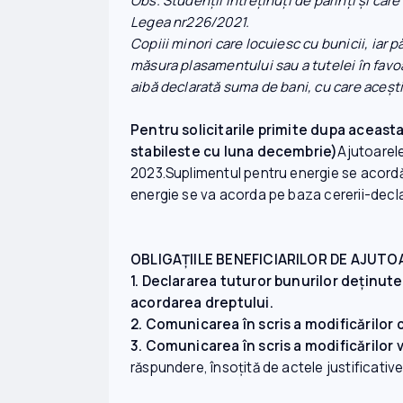
Obs. Studenţii întreţinuţi de părinţi şi car
Legea nr226/2021.
Copiii minori care locuiesc cu bunicii, iar p
măsura plasamentului sau a tutelei în favoare
aibă declarată suma de bani, cu care aceşt
Pentru solicitarile primite dupa aceasta
stabileste cu luna decembrie)
Ajutoarele
2023.Suplimentul pentru energie se acordă
energie se va acorda pe baza cererii-declar
OBLIGAŢIILE BENEFICIARILOR DE AJUTO
1. Declararea tuturor bunurilor deţinu
acordarea dreptului.
2. Comunicarea în scris a modificărilor 
3. Comunicarea în scris a modificărilor 
răspundere, însoţită de actele justificative,