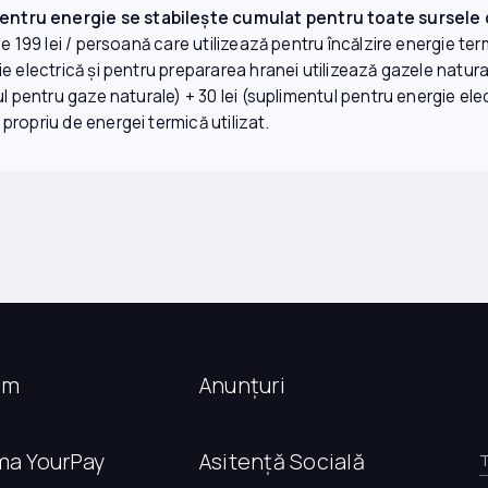
ntru energie se stabilește cumulat pentru toate sursele d
e 199 lei / persoană care utilizează pentru încălzire energie ter
e electrică și pentru prepararea hranei utilizează gazele natura
l pentru gaze naturale) + 30 lei (suplimentul pentru energie elec
propriu de energei termică utilizat.
sm
Anunțuri
ma YourPay
Asitență Socială
T